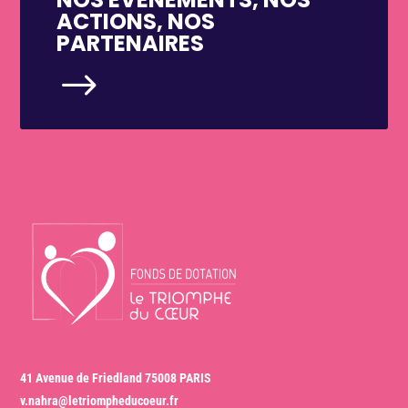
ACTIONS, NOS
PARTENAIRES
$
41 Avenue de Friedland 75008 PARIS
v.nahra@letriompheducoeur.fr