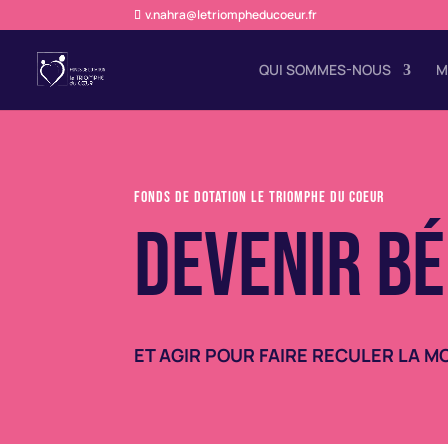
v.nahra@letriompheducoeur.fr
QUI SOMMES-NOUS
M
fonds de dotation le triomphe du coeur
DEVENIR B
ET AGIR POUR FAIRE RECULER LA MO