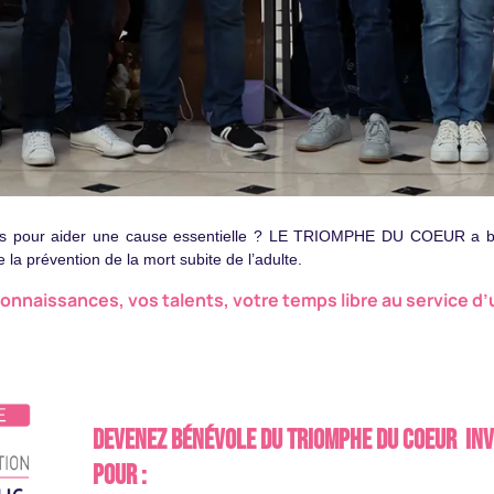
ps pour aider une cause essentielle ? LE TRIOMPHE DU COEUR a be
 la prévention de la mort subite de l’adulte.
naissances, vos talents, votre temps libre au service d’un
Devenez BÉNÉVOLE du TRIOMPHE DU COEUR inv
pour :