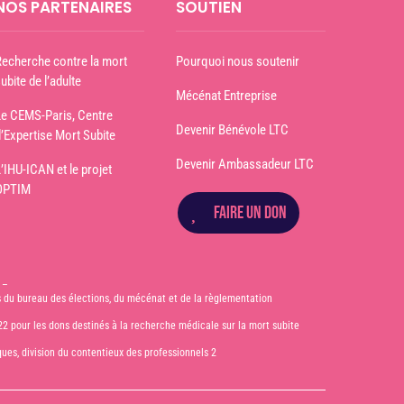
NOS PARTENAIRES
SOUTIEN
Recherche contre la mort
Pourquoi nous soutenir
ubite de l’adulte
Mécénat Entreprise
Le CEMS-Paris, Centre
Devenir Bénévole LTC
d’Expertise Mort Subite
Devenir Ambassadeur LTC
L’IHU-ICAN et le projet
OPTIM
FAIRE UN DON
 –
es du bureau des élections, du mécénat et de la règlementation
022 pour les dons destinés à la recherche médicale sur la mort subite
iques, division du contentieux des professionnels 2