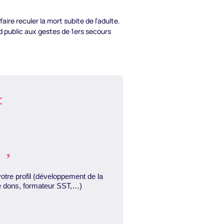
aire reculer la mort subite de l’adulte.
and public aux gestes de 1ers secours
:

tre profil (développement de la
de dons, formateur SST,…)