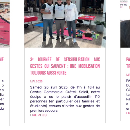
me
3ᵉ JOURNÉE DE SENSIBILISATION AUX
PA
GESTES QUI SAUVENT : Une mobilisation
T
toujours aussi forte
MA
 «
P
MAI,2025
 5
D
Samedi 26 avril 2025, de 11h à 18H au
e a
C
Centre Commercial Créteil Soleil, notre
lic
ta
équipe a eu le plaisir d’accueillir 110
par
Pa
personnes (en particulier des familles et
es
a
étudiants) venues s’initier aux gestes de
du
en
premiers secours.
LI
LIRE PLUS