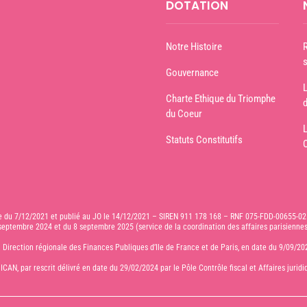
DOTATION
Notre Histoire
s
Gouvernance
Charte Ethique du Triomphe
du Coeur
Statuts Constitutifs
te du 7/12/2021 et publié au JO le 14/12/2021 – SIREN 911 178 168 – RNF 075-FDD-00655-02
9 septembre 2024 et du 8 septembre 2025 (service de la coordination des affaires parisienn
la Direction régionale des Finances Publiques d’Ile de France et de Paris, en date du 9/09/2
 ICAN, par rescrit délivré en date du 29/02/2024 par le Pôle Contrôle fiscal et Affaires jurid